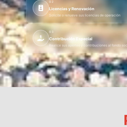
02
Licencias y Renovación
Solicite o renueve sus licencias de operación
03
Contribución Especial
Realice sus aportes y contribuciones al fondo soc