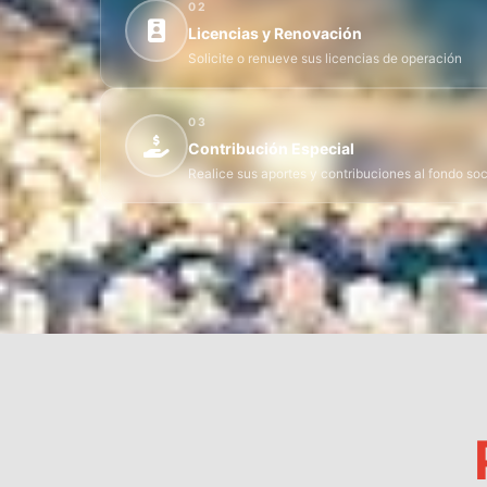
02
Licencias y Renovación
Solicite o renueve sus licencias de operación
03
Contribución Especial
Realice sus aportes y contribuciones al fondo soc